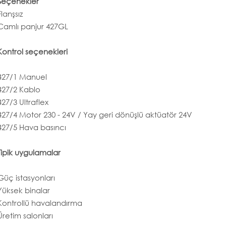
Seçenekler
Flanşsız
Camlı panjur 427GL
Kontrol seçenekleri
427/1 Manuel
427/2 Kablo
427/3 Ultraflex
427/4 Motor 230 - 24V / Yay geri dönüşlü aktüatör 24V
427/5 Hava basıncı
Tipik uygulamalar
Güç istasyonları
Yüksek binalar
Kontrollü havalandırma
Üretim salonları