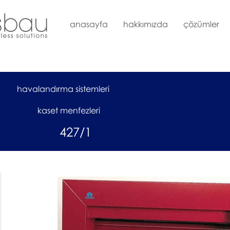
anasayfa
hakkımızda
çözümler
havalandırma sistemleri
kaset menfezleri
427/1