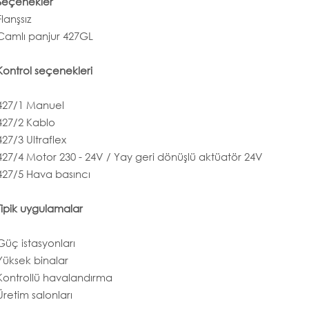
Seçenekler
Flanşsız
Camlı panjur 427GL
Kontrol seçenekleri
427/1 Manuel
427/2 Kablo
427/3 Ultraflex
427/4 Motor 230 - 24V / Yay geri dönüşlü aktüatör 24V
427/5 Hava basıncı
Tipik uygulamalar
Güç istasyonları
Yüksek binalar
Kontrollü havalandırma
Üretim salonları