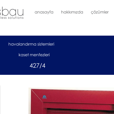
anasayfa
hakkımızda
çözümler
havalandırma sistemleri
kaset menfezleri
427/4