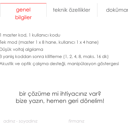
genel
teknik özellikler
doküman
bilgiler
1 master kod, 1 kullanıcı kodu
Tek mod (master 1 x 8 hane, kullanıcı 1 x 4 hane)
Düşük voltaj algılama
3 yanlış koddan sonra kilitleme (1, 2, 4, 8, maks. 16 dk)
Akustik ve optik çalışma desteği, manipülasyon göstergesi
bir çözüme mi ihtiyacınız var?
bize yazın, hemen geri dönelim!