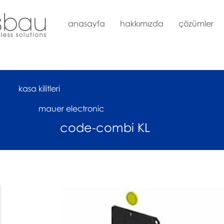
anasayfa
hakkımızda
çözümler
kasa kilitleri
mauer electronic
code-combi KL
çok yakında online satışta!