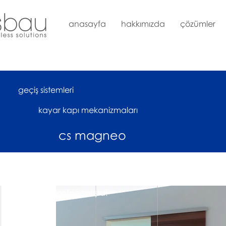
anasayfa
hakkımızda
çözümler
geçiş sistemleri
kayar kapı mekanizmaları
cs magneo
çok yakında online satışta!