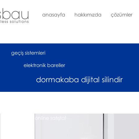
anasayfa
hakkımızda
çözümler
geçiş sistemleri
elektronik bareller
dormakaba dijital silindir
çok yakında online satışta!