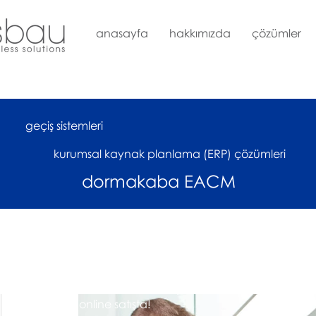
anasayfa
hakkımızda
çözümler
geçiş sistemleri
kurumsal kaynak planlama (ERP) çözümleri
dormakaba EACM
çok yakında online satışta!