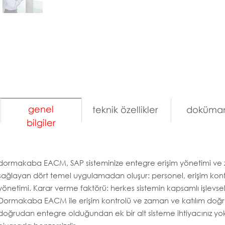
genel
teknik özellikler
doküman
bilgiler
dormakaba EACM, SAP sisteminize entegre erişim yönetimi ve 
sağlayan dört temel uygulamadan oluşur: personel, erişim kon
yönetimi. Karar verme faktörü: herkes sistemin kapsamlı işlevsel
Dormakaba EACM ile erişim kontrolü ve zaman ve katılım doğr
doğrudan entegre olduğundan ek bir alt sisteme ihtiyacınız yo