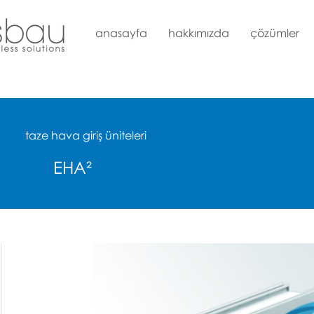
anasayfa
hakkımızda
çözümler
taze hava giriş üniteleri
EHA²