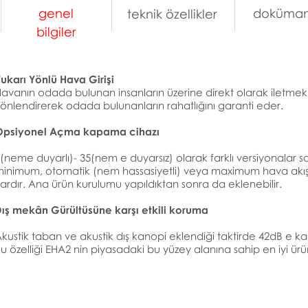
genel
doküman
teknik özellikler
bilgiler
ukarı Yönlü Hava Girişi
avanın odada bulunan insanların üzerine direkt olarak iletmek
önlendirerek odada bulunanların rahatlığını garanti eder.
Opsiyonel Açma kapama cihazı
(neme duyarlı)- 35(nem e duyarsız) olarak farklı versiyonalar s
inimum, otomatik (nem hassasiyetli) veya maximum hava akışı
ardır. Ana ürün kurulumu yapıldıktan sonra da eklenebilir.
ış mekân Gürültüsüne karşı etkili koruma
kustik taban ve akustik dış kanopi eklendiği taktirde 42dB e kad
u özelliği EHA2 nin piyasadaki bu yüzey alanına sahip en iyi ürü