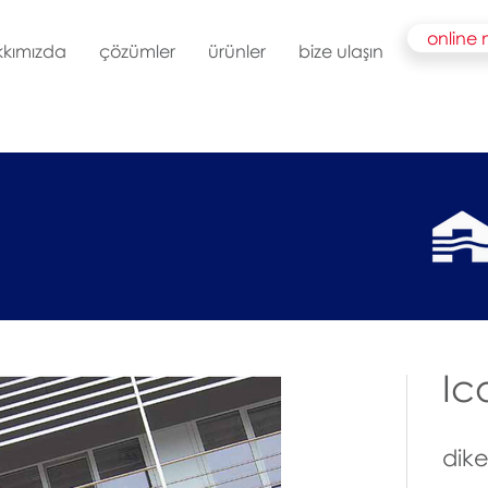
online
kkımızda
çözümler
ürünler
bize ulaşın
Ic
dik