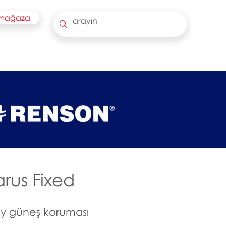
 mağaza
arus Fixed
ey güneş koruması