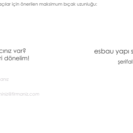
i açılar için önerilen maksimum bıçak uzunluğu:
cınız var?
esbau yapı si
i dönelim!
şerifa