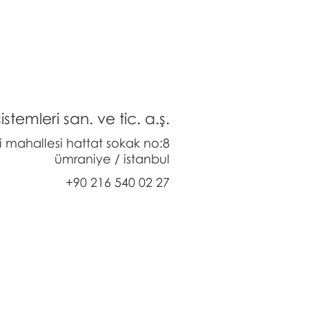
stemleri san. ve tic. a.ş.
li mahallesi hattat sokak no:8
ümraniye / istanbul
+90 216 540 02 27