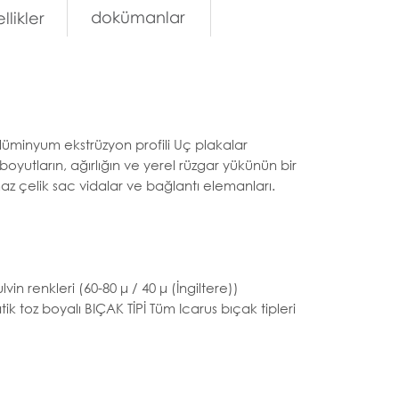
dokümanlar
llikler
lüminyum ekstrüzyon profili Uç plakalar
boyutların, ağırlığın ve yerel rüzgar yükünün bir
z çelik sac vidalar ve bağlantı elemanları.
in renkleri (60-80 μ / 40 μ (İngiltere))
tik toz boyalı BIÇAK TİPİ Tüm Icarus bıçak tipleri