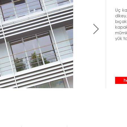
Uç ka
dikey
bıçak
kapak
mümk
yük ta
h