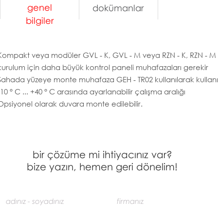
genel
dokümanlar
bilgiler
Kompakt veya modüler GVL ‑ K, GVL ‑ M veya RZN ‑ K, RZN ‑ M 
kurulum için daha büyük kontrol paneli muhafazaları gerekir
Sahada yüzeye monte muhafaza GEH ‑ TR02 kullanılarak kullanıl
-10 ° C ... +40 ° C arasında ayarlanabilir çalışma aralığı
Opsiyonel olarak duvara monte edilebilir.
bir çözüme mi ihtiyacınız var?
bize yazın, hemen geri dönelim!