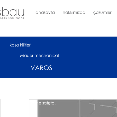
anasayfa
hakkımızda
çözümler
kasa kilitleri
Mauer mechanical
VAROS
çok yakında online satışta!