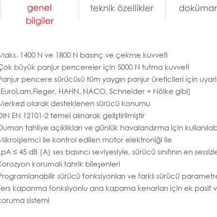
genel
teknik özellikler
doküman
bilgiler
Maks. 1400 N ve 1800 N basınç ve çekme kuvveti
Çok büyük panjur pencereler için 5000 N tutma kuvveti
Panjur pencere sürücüsü tüm yaygın panjur üreticileri için uyarl
(EuroLam,
Fieger, HAHN, NACO, Schneider + Nölke gibi)
Merkezi olarak desteklenen sürücü konumu
DIN EN 12101-2 temel alınarak geliştirilmiştir
Duman tahliye açıklıkları ve günlük havalandırma için kullanılabi
Mikroişlemci ile kontrol edilen motor elektroniği ile
LpA ≤ 45 dB (A) ses basıncı seviyesiyle, sürücü sınıfının en sessizl
Korozyon korumalı tahrik bileşenleri
Programlanabilir sürücü fonksiyonları ve farklı sürücü parametre
Ters kapanma fonksiyonlu ana kapama kenarları için ek pasif ve
koruma sistemi