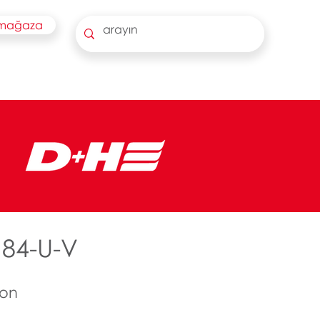
 mağaza
 84-U-V
ton