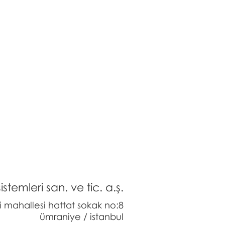
stemleri san. ve tic. a.ş.
li mahallesi hattat sokak no:8
ümraniye / istanbul