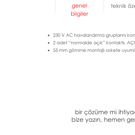
genel
teknik öze
bilgiler
230 V AC havalandırma gruplarını kon
2 adet “normalde açık” kontaktlı, AÇI
55 mm gömme montajlı sokete uyuml
bir çözüme mi ihtiya
bize yazın, hemen ger