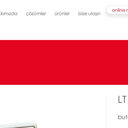
online
kkımızda
çözümler
ürünler
bize ulaşın
LT
bu