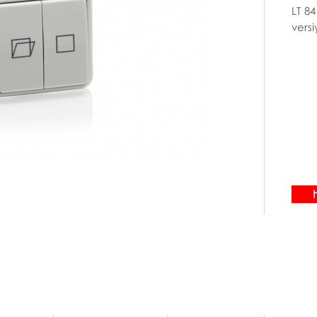
LT 84
versi