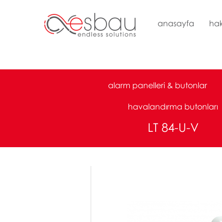
anasayfa
ha
alarm panelleri & butonlar
havalandırma butonları
LT 84-U-V