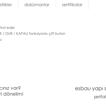
llikler
dokümanlar
sertifikalar
trol eder
K / DUR / KAPALI fonksiyonlu çift buton
u
cınız var?
esbau yapı si
i dönelim!
şerifa