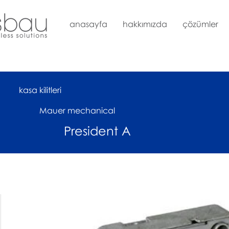
anasayfa
hakkımızda
çözümler
kasa kilitleri
Mauer mechanical
President A
çok yakında online satışta!