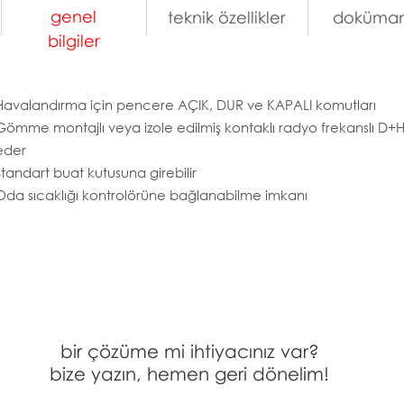
genel
teknik özellikler
doküman
bilgiler
Havalandırma için pencere AÇIK, DUR ve KAPALI komutları
Gömme montajlı veya izole edilmiş kontaklı radyo frekanslı D+H 
eder
Standart buat kutusuna girebilir
Oda sıcaklığı kontrolörüne bağlanabilme imkanı
bir çözüme mi ihtiyacınız var?
bize yazın, hemen geri dönelim!