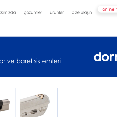
online
kkımızda
çözümler
ürünler
bize ulaşın
r ve barel sistemleri