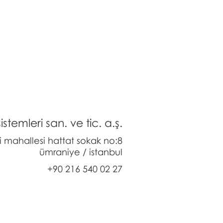
stemleri san. ve tic. a.ş.
li mahallesi hattat sokak no:8
ümraniye / istanbul
+90 216 540 02 27