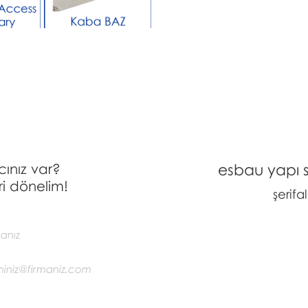
cınız var?
esbau yapı si
i dönelim!
şerifa