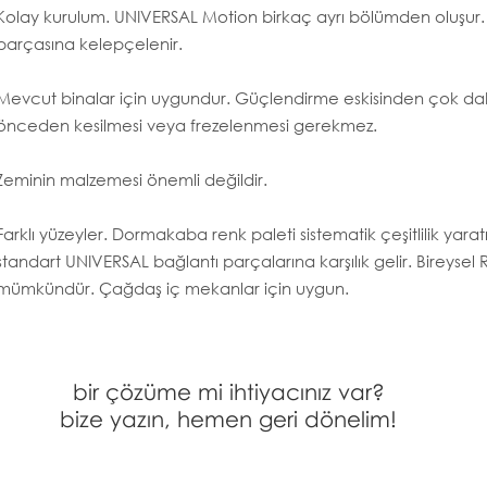
Kolay kurulum. UNIVERSAL Motion birkaç ayrı bölümden oluşur
parçasına kelepçelenir.
Mevcut binalar için uygundur. Güçlendirme eskisinden çok da
önceden kesilmesi veya frezelenmesi gerekmez.
Zeminin malzemesi önemli değildir.
Farklı yüzeyler. Dormakaba renk paleti sistematik çeşitlilik yara
standart UNIVERSAL bağlantı parçalarına karşılık gelir. Bireysel
mümkündür. Çağdaş iç mekanlar için uygun.
bir çözüme mi ihtiyacınız var?
bize yazın, hemen geri dönelim!