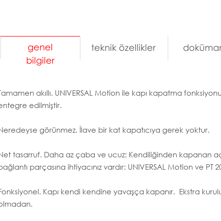
genel
teknik özellikler
doküman
bilgiler
Tamamen akıllı. UNIVERSAL Motion ile kapı kapatma fonksiyonu 
entegre edilmiştir.
Neredeyse görünmez. İlave bir kat kapatıcıya gerek yoktur.
Net tasarruf. Daha az çaba ve ucuz: Kendiliğinden kapanan açıl
bağlantı parçasına ihtiyacınız vardır: UNIVERSAL Motion ve PT 2
Fonksiyonel. Kapı kendi kendine yavaşça kapanır. Ekstra kur
olmadan.