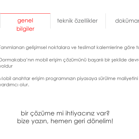
genel
teknik özellikler
doküman
bilgiler
Tanımlanan gelişimsel noktalara ve teslimat kalemlerine göre t
Dormakaba’nın mobil erişim çözümünü başarılı bir şekilde devre
yoldur
Mobil anahtar erişim programınızın piyasaya sürülme maliyetini 
yardımcı olur.
bir çözüme mi ihtiyacınız var?
bize yazın, hemen geri dönelim!