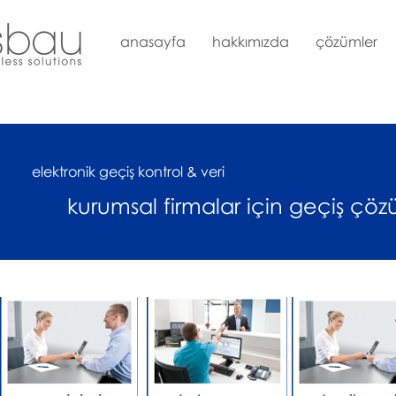
anasayfa
hakkımızda
çözümler
elektronik geçiş kontrol & veri
kurumsal firmalar için geçiş çöz